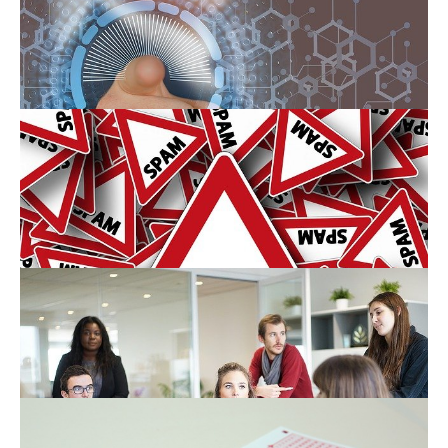
4.3.2025
-
Internet
Ochrana osobních údajů na
internetu
28.2.2025
-
Internet
Hacker – internetový lupič a