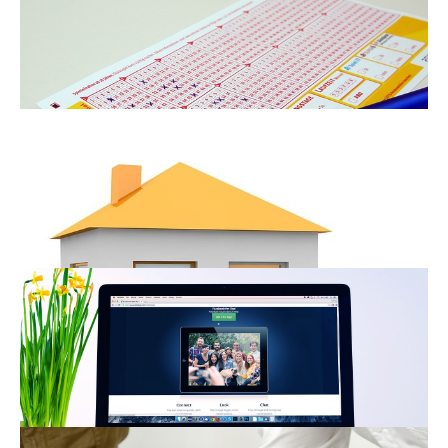
voyer
27.2.2025
-
Internet
Pravdivé lži v diskuzích
10.8.2024
-
Internet
Jsou placené tipy na sázení
legální?