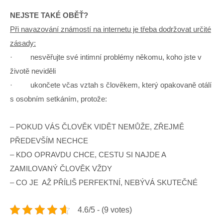
NEJSTE TAKÉ OBĚŤ?
Při navazování známostí na internetu je třeba dodržovat určité
zásady:
· nesvěřujte své intimní problémy někomu, koho jste v
životě neviděli
· ukončete včas vztah s člověkem, který opakovaně otálí
s osobním setkáním, protože:
– POKUD VÁS ČLOVĚK VIDĚT NEMŮŽE, ZŘEJMĚ
PŘEDEVŠÍM NECHCE
– KDO OPRAVDU CHCE, CESTU SI NAJDE A
ZAMILOVANÝ ČLOVĚK VŽDY
– CO JE AŽ PŘÍLIŠ PERFEKTNÍ, NEBÝVÁ SKUTEČNÉ
4.6/5 - (9 votes)