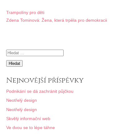
Navigace
Trampolíny pro děti
Zdena Tominová: Žena, která trpěla pro demokracii
pro
příspěvek
Vyhledávání
Nejnovější příspěvky
Podnikání se dá zachránit půjčkou
Neotřelý design
Neotřelý design
Skvělý informační web
Ve dvou se to lépe táhne