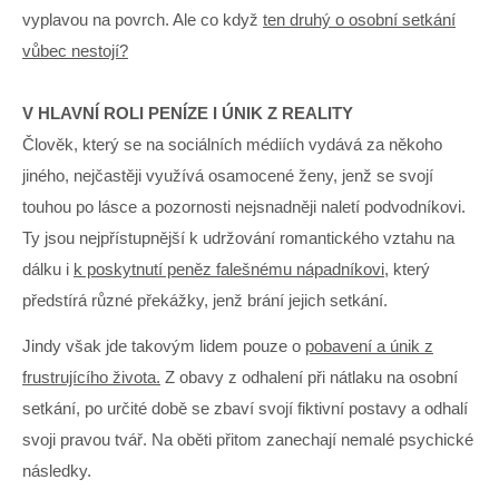
vyplavou na povrch. Ale co když
ten druhý o osobní setkání
vůbec nestojí?
V HLAVNÍ ROLI PENÍZE I ÚNIK Z REALITY
Člověk, který se na sociálních médiích vydává za někoho
jiného, nejčastěji využívá osamocené ženy, jenž se svojí
touhou po lásce a pozornosti nejsnadněji naletí podvodníkovi.
Ty jsou nejpřístupnější k udržování romantického vztahu na
dálku i
k poskytnutí peněz falešnému nápadníkovi,
který
předstírá různé překážky, jenž brání jejich setkání.
Jindy však jde takovým lidem pouze o
pobavení a únik z
frustrujícího života.
Z obavy z odhalení při nátlaku na osobní
setkání, po určité době se zbaví svojí fiktivní postavy a odhalí
svoji pravou tvář. Na oběti přitom zanechají nemalé psychické
následky.