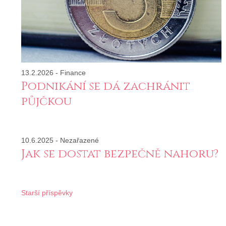
13.2.2026
-
Finance
Podnikání se dá zachránit
půjčkou
10.6.2025
-
Nezařazené
Jak se dostat bezpečně nahoru?
Navigace
Starší příspěvky
pro