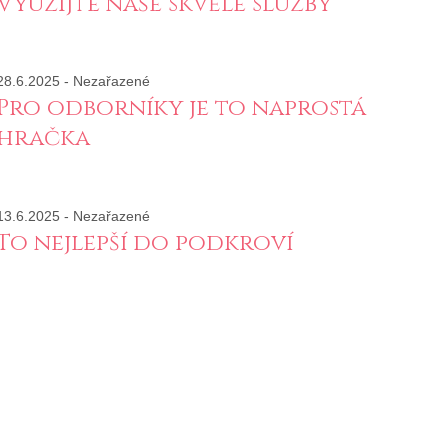
Využijte naše skvělé služby
28.6.2025
-
Nezařazené
Pro odborníky je to naprostá
hračka
13.6.2025
-
Nezařazené
To nejlepší do podkroví