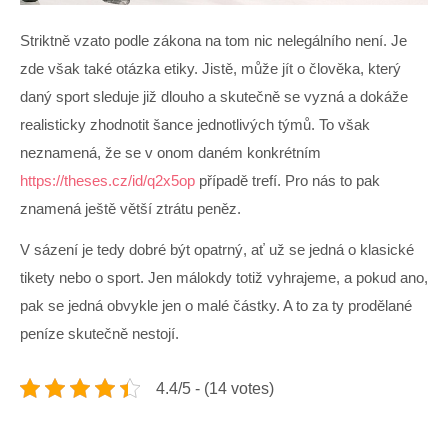
Striktně vzato podle zákona na tom nic nelegálního není. Je
zde však také otázka etiky. Jistě, může jít o člověka, který
daný sport sleduje již dlouho a skutečně se vyzná a dokáže
realisticky zhodnotit šance jednotlivých týmů. To však
neznamená, že se v onom daném konkrétním
https://theses.cz/id/q2x5op
případě trefí. Pro nás to pak
znamená ještě větší ztrátu peněz.
V sázení je tedy dobré být opatrný, ať už se jedná o klasické
tikety nebo o sport. Jen málokdy totiž vyhrajeme, a pokud ano,
pak se jedná obvykle jen o malé částky. A to za ty prodělané
peníze skutečně nestojí.
4.4/5 - (14 votes)