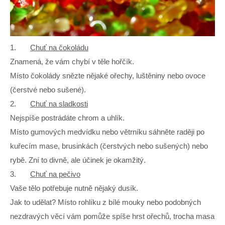
1.
Chuť na čokoládu
Znamená, že vám chybí v těle hořčík.
Místo čokolády snězte nějaké ořechy, luštěniny nebo ovoce
(čerstvé nebo sušené).
2.
Chuť na sladkosti
Nejspíše postrádáte chrom a uhlík.
Místo gumových medvídku nebo větrníku sáhněte raději po
kuřecím mase, brusinkách (čerstvých nebo sušených) nebo
rybě. Zní to divně, ale účinek je okamžitý.
3.
Chuť na pečivo
Vaše tělo potřebuje nutně nějaký dusík.
Jak to udělat? Místo rohlíku z bílé mouky nebo podobných
nezdravých věcí vám pomůže spíše hrst ořechů, trocha masa