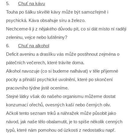
5.
Chuť na kávu
Touha po šálku skvělé kávy může být samozřejmě i
psychická. Káva obsahuje síru a železo.
Nechceme-li ji z nějakého důvodu pít, co si dát místo ní raději
zeleninu, vejce nebo luštěniny?
6.
Chuť na alkohol
Deficit aveninu a draslíku vás může postihnout zejména o
pátečních večerech, které trávíte doma.
Alkohol navozuje (co si budeme nalhávat) v těle příjemné
pocity a přináší psychické uvolnění, které po skončení
pracovního týdne jistě oceníme.
Stejné látky však do našeho organismu můžeme dostat
konzumací ořechů, ovesných kaší nebo černých oliv.
Ačkoli tento seznam triků a náhražek může působit jako
návod, jak naše tělo obalamutit, je to spíše několik cenných
typů, které nám pomohou od úzkosti z nedostatku např.