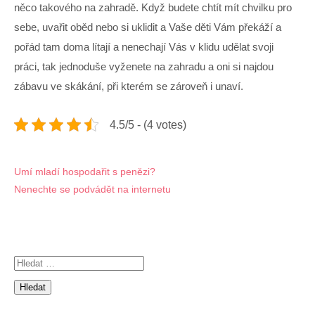
něco takového na zahradě. Když budete chtít mít chvilku pro
sebe, uvařit oběd nebo si uklidit a Vaše děti Vám překáží a
pořád tam doma lítají a nenechají Vás v klidu udělat svoji
práci, tak jednoduše vyženete na zahradu a oni si najdou
zábavu ve skákání, při kterém se zároveň i unaví.
4.5/5 - (4 votes)
Navigace
Umí mladí hospodařit s penězi?
Nenechte se podvádět na internetu
pro
příspěvek
Vyhledávání