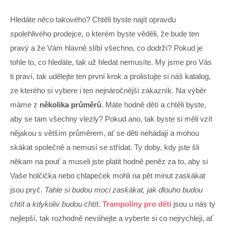
Hledáte něco takového? Chtěli byste najít opravdu
spolehlivého prodejce, o kterém byste věděli, že bude ten
pravý a že Vám hlavně slíbí všechno, co dodrží? Pokud je
tohle to, co hledáte, tak už hledat nemusíte. My jsme pro Vás
ti praví, tak udělejte ten první krok a prolistujte si náš katalog,
ze kterého si vybere i ten nejnáročnější zákazník. Na výběr
máme z
několika průměrů
. Máte hodně dětí a chtěli byste,
aby se tam všechny vlezly? Pokud ano, tak byste si měli vzít
nějakou s větším průměrem, ať se děti nehádají a mohou
skákat společně a nemusí se střídat. Ty doby, kdy jste šli
někam na pouť a museli jste platit hodně peněz za to, aby si
Vaše holčička nebo chlapeček mohli na pět minut zaskákat
jsou pryč.
Tahle si budou moci zaskákat, jak dlouho budou
chtít a kdykoliv budou chtít
.
Trampolíny pro děti
jsou u nás ty
nejlepší, tak rozhodně neváhejte a vyberte si co nejrychleji, ať