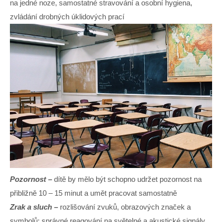
na jedné noze, samostatné stravování a osobní hygiena,
zvládání drobných úklidových prací
Pozornost –
dítě by mělo být schopno udržet pozornost na
přibližně 10 – 15 minut a umět pracovat samostatně
Zrak a sluch –
rozlišování zvuků, obrazových značek a
symbolů; správné reagování na světelné a akustické signály