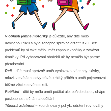
V oblasti jemné motoriky
je důležité, aby dítě mělo
uvolněnou ruku a bylo schopno správně držet tužku. Bez
problémů by si také mělo umět zapnout knoflíky a zavázat
tkaničky. Při vybarvování obrázků už by nemělo být patrné
přetahování.
Řeč
– dítě musí správně umět vyslovovat všechny hlásky,
mluvit ve větách, odvyprávět krátký příběh a umět pojmenovat
běžné věci ze svého okolí.
Počítání –
dítě by mělo umět počítat alespoň do deseti, chápe
posloupnost, sčítání a odčítání
Tělesná zdatnost –
koordinovaný pohyb, udržení rovnováhy