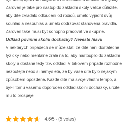
Zároveň je také pro nástup do základní školy velice důležité,
aby dítě zvládalo odloučení od rodičů, umělo vyjádřit svůj
souhlas a nesouhlas a umělo dodržovat stanovená pravidla.
Zároveň také musí být schopno pracovat ve skupině.
Odklad povinné školní docházky? Nevěšte hlavu
V některých případech se může stát, že dítě není dostatečně
fyzicky nebo mentálně zralé na to, aby nastoupilo do základní
školy a dostane tedy tzv. odklad. V takovém případě rozhodně
nezoufejte nebo si nemyslete, že by vaše dítě bylo nějakým
způsobem opožděné. Každé dítě má svoje vlastní tempo, a
byl-li tomu vašemu doporučen odklad školní docházky, určitě
mu to prospěje.
4.6/5 - (5 votes)