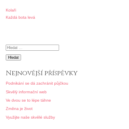
Navigace
Kolaři
Každá bota levá
pro
příspěvek
Vyhledávání
Nejnovější příspěvky
Podnikání se dá zachránit půjčkou
Skvělý informační web
Ve dvou se to lépe táhne
Změna je život
Využijte naše skvělé služby