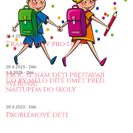
28.4.2023
-
Děti
Trampolíny pro děti
28.4.2023
-
Děti
1.3.2025
-
Děti
Proč se nám děti přestávají
Co by mělo dítě umět před
svěřovat
nástupem do školy
28.4.2023
-
Děti
Problémové děti