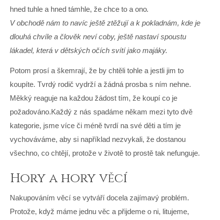
hned tuhle a hned támhle, že chce to a ono
.
V obchodě nám to navíc ještě ztěžují a k pokladnám, kde je
dlouhá chvíle a člověk neví coby, ještě nastaví spoustu
lákadel, která v dětských očích svítí jako majáky.
Potom prosí a škemrají, že by chtěli tohle a jestli jim to
koupíte. Tvrdý rodič vydrží a žádná prosba s ním nehne.
Měkký reaguje na každou žádost tím, že koupí co je
požadováno.Každý z nás spadáme někam mezi tyto dvě
kategorie, jsme více či méně tvrdí na své děti a tím je
vychováváme, aby si například nezvykali, že dostanou
všechno, co chtějí, protože v životě to prostě tak nefunguje.
Hory a hory věcí
Nakupováním věcí se vytváří docela zajímavý problém.
Protože, když máme jednu věc a přijdeme o ni, litujeme,