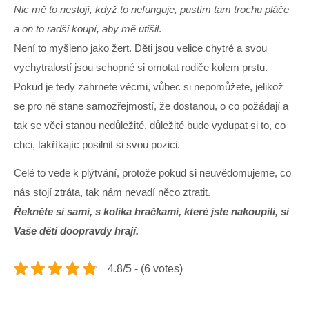
Nic mě to nestojí, když to nefunguje, pustím tam trochu pláče
a on to radši koupí, aby mě utišil
.
Není to myšleno jako žert. Děti jsou velice chytré a svou
vychytralostí jsou schopné si omotat rodiče kolem prstu.
Pokud je tedy zahrnete věcmi, vůbec si nepomůžete, jelikož
se pro ně stane samozřejmostí, že dostanou, o co požádají a
tak se věci stanou nedůležité, důležité bude vydupat si to, co
chci, takříkajíc posilnit si svou pozici.
Celé to vede k plýtvání, protože pokud si neuvědomujeme, co
nás stojí ztráta, tak nám nevadí něco ztratit.
Řekněte si sami, s kolika hračkami, které jste nakoupili, si
Vaše děti doopravdy hrají.
4.8/5 - (6 votes)