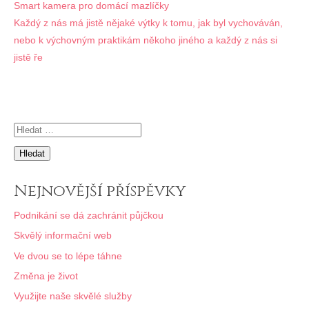
Navigace
Smart kamera pro domácí mazlíčky
Každý z nás má jistě nějaké výtky k tomu, jak byl vychováván,
pro
nebo k výchovným praktikám někoho jiného a každý z nás si
příspěvek
jistě ře
Vyhledávání
Nejnovější příspěvky
Podnikání se dá zachránit půjčkou
Skvělý informační web
Ve dvou se to lépe táhne
Změna je život
Využijte naše skvělé služby