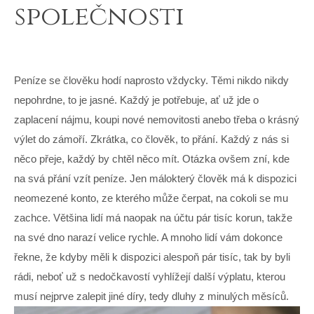
společnosti
Peníze se člověku hodí naprosto vždycky. Těmi nikdo nikdy
nepohrdne, to je jasné. Každý je potřebuje, ať už jde o
zaplacení nájmu, koupi nové nemovitosti anebo třeba o krásný
výlet do zámoří. Zkrátka, co člověk, to přání. Každý z nás si
něco přeje, každý by chtěl něco mít. Otázka ovšem zní, kde
na svá přání vzít peníze. Jen málokterý člověk má k dispozici
neomezené konto, ze kterého může čerpat, na cokoli se mu
zachce. Většina lidí má naopak na účtu pár tisíc korun, takže
na své dno narazí velice rychle. A mnoho lidí vám dokonce
řekne, že kdyby měli k dispozici alespoň pár tisíc, tak by byli
rádi, neboť už s nedočkavostí vyhlížejí další výplatu, kterou
musí nejprve zalepit jiné díry, tedy dluhy z minulých měsíců.