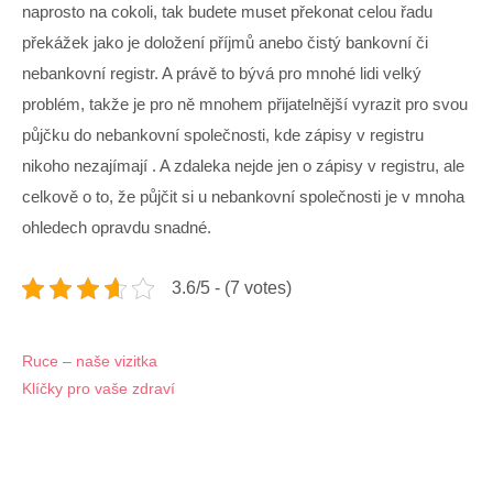
naprosto na cokoli, tak budete muset překonat celou řadu
překážek jako je doložení příjmů anebo čistý bankovní či
nebankovní registr. A právě to bývá pro mnohé lidi velký
problém, takže je pro ně mnohem přijatelnější vyrazit pro svou
půjčku do nebankovní společnosti, kde zápisy v registru
nikoho nezajímají
. A zdaleka nejde jen o zápisy v registru, ale
celkově o to, že půjčit si u nebankovní společnosti je v mnoha
ohledech opravdu snadné.
3.6/5 - (7 votes)
Navigace
Ruce – naše vizitka
Klíčky pro vaše zdraví
pro
příspěvek