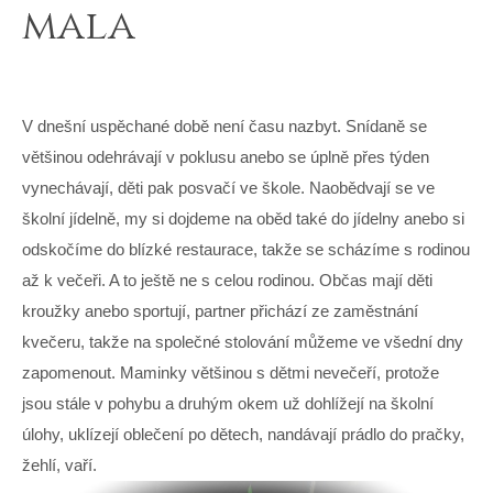
mala
V dnešní uspěchané době není času nazbyt. Snídaně se
většinou odehrávají v poklusu anebo se úplně přes týden
vynechávají, děti pak posvačí ve škole. Naobědvají se ve
školní jídelně, my si dojdeme na oběd také do jídelny anebo si
odskočíme do blízké restaurace, takže se scházíme s rodinou
až k večeři. A to ještě ne s celou rodinou. Občas mají děti
kroužky anebo sportují, partner přichází ze zaměstnání
kvečeru, takže na společné stolování můžeme ve všední dny
zapomenout. Maminky většinou s dětmi nevečeří, protože
jsou stále v pohybu a druhým okem už dohlížejí na školní
úlohy, uklízejí oblečení po dětech, nandávají prádlo do pračky,
žehlí, vaří.