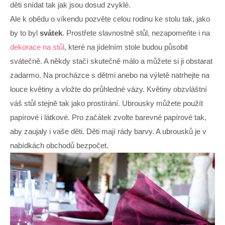
děti snídat tak jak jsou dosud zvyklé.
Ale k obědu o víkendu pozvěte celou rodinu ke stolu tak, jako
by to byl
svátek
. Prostřete slavnostně stůl, nezapomeňte i na
dekorace na stůl
, které na jídelním stole budou působit
svátečně. A někdy stačí skutečně málo a můžete si ji obstarat
zadarmo. Na procházce s dětmi anebo na výletě natrhejte na
louce květiny a vložte do průhledné vázy. Květiny obzvláštní
váš stůl stejně tak jako prostírání. Ubrousky můžete použít
papírové i látkové. Pro začátek zvolte barevné papírové tak,
aby zaujaly i vaše děti. Děti mají rády barvy. A ubrousků je v
nabídkách obchodů bezpočet.