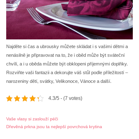
Najděte si čas a ubrousky můžete skládat i s vašimi dětmi a
nenásilně je připravovat na to, že i oběd může být sváteční
chvílí, a i u oběda můžete být obklopeni příjemnými doplňky.
Rozviňte vaši fantazii a dekorujte váš stůl podle příležitostí –
narozeniny dětí, svátky, Velikonoce, Vánoce a další.
4.3/5 - (7 votes)
Navigace
Vaše vlasy si zaslouží péči
Dřevěná prkna jsou ta nejlepší povrchová krytina
pro