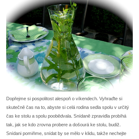
Dopřejme si pospolitost alespoň o víkendech. Vyhraďte si
skutečně čas na to, abyste si celá rodina sedla spolu v určitý
čas ke stolu a spolu poobědvala. Snídaně zpravidla probíhá
tak, jak se kdo zrovna probere a došourá ke stolu, budiž.
Snídani pomiňme, snídat by se mělo v klidu, takže nechejte