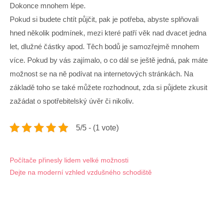
Dokonce mnohem lépe.
Pokud si budete chtít půjčit, pak je potřeba, abyste splňovali
hned několik podmínek, mezi které patří věk nad dvacet jedna
let, dlužné částky apod. Těch bodů je samozřejmě mnohem
více. Pokud by vás zajímalo, o co dál se ještě jedná, pak máte
možnost se na ně podívat na internetových stránkách. Na
základě toho se také můžete rozhodnout, zda si půjdete zkusit
zažádat o spotřebitelský úvěr či nikoliv.
5/5 - (1 vote)
Navigace
Počítače přinesly lidem velké možnosti
Dejte na moderní vzhled vzdušného schodiště
pro
příspěvek