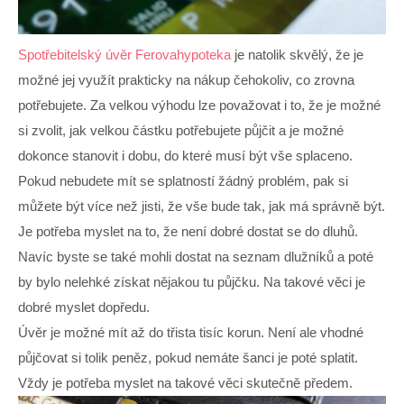
Spotřebitelský úvěr Ferovahypoteka
je natolik skvělý, že je
možné jej využít prakticky na nákup čehokoliv, co zrovna
potřebujete. Za velkou výhodu lze považovat i to, že je možné
si zvolit, jak velkou částku potřebujete půjčit a je možné
dokonce stanovit i dobu, do které musí být vše splaceno.
Pokud nebudete mít se splatností žádný problém, pak si
můžete být více než jisti, že vše bude tak, jak má správně být.
Je potřeba myslet na to, že není dobré dostat se do dluhů.
Navíc byste se také mohli dostat na seznam dlužníků a poté
by bylo nelehké získat nějakou tu půjčku. Na takové věci je
dobré myslet dopředu.
Úvěr je možné mít až do třista tisíc korun. Není ale vhodné
půjčovat si tolik peněz, pokud nemáte šanci je poté splatit.
Vždy je potřeba myslet na takové věci skutečně předem.