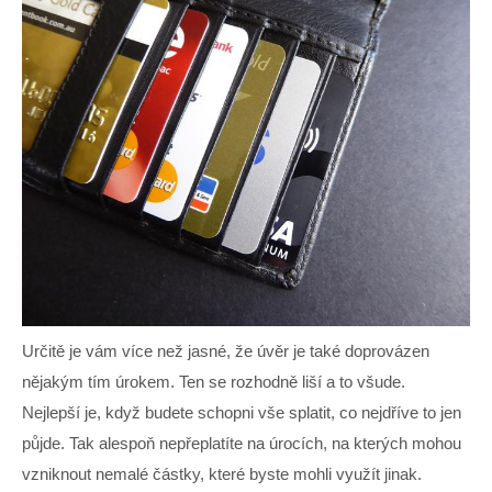
Určitě je vám více než jasné, že úvěr je také doprovázen
nějakým tím úrokem. Ten se rozhodně liší a to všude.
Nejlepší je, když budete schopni vše splatit, co nejdříve to jen
půjde. Tak alespoň nepřeplatíte na úrocích, na kterých mohou
vzniknout nemalé částky, které byste mohli využít jinak.