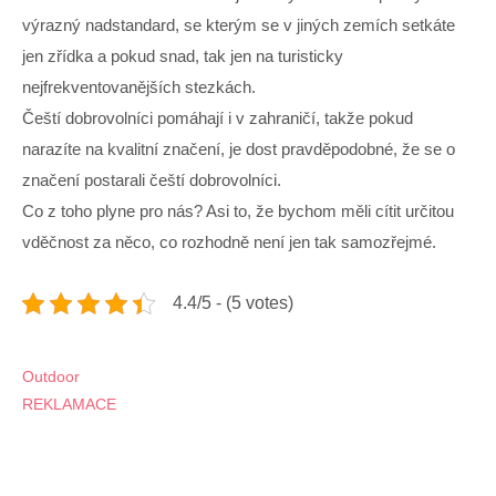
výrazný nadstandard, se kterým se v jiných zemích setkáte
jen zřídka a pokud snad, tak jen na turisticky
nejfrekventovanějších stezkách.
Čeští dobrovolníci pomáhají i v zahraničí, takže pokud
narazíte na kvalitní značení, je dost pravděpodobné, že se o
značení postarali čeští dobrovolníci.
Co z toho plyne pro nás? Asi to, že bychom měli cítit určitou
vděčnost za něco, co rozhodně není jen tak samozřejmé.
4.4/5 - (5 votes)
Navigace
Outdoor
REKLAMACE
pro
příspěvek