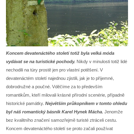
Koncem devatenáctého století totiž byla velká móda
vydávat se na turistické pochody.
Nikdy v minulosti totiž lidé
nechodili na túry prostě jen pro vlastní potěšení. V
devatenáctém století najednou zjistili, jak je to příjemné,
dobrodružné a poučné. Vděčíme za to především
romantikům, kteří milovali krásné přírodní scenérie, případně
historické památky.
Největším průkopníkem v tomto ohledu
byl náš romantický básník Karel Hynek Mácha.
Jenomže
bez kvalitního značení samozřejmě turisté ztráceli cestu.
Koncem devatenáctého století se proto začali používat