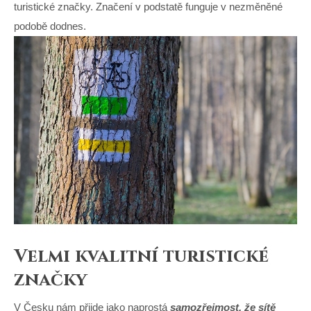
turistické značky. Značení v podstatě funguje v nezměněné
podobě dodnes.
Velmi kvalitní turistické
značky
V Česku nám přijde jako naprostá
samozřejmost, že sítě