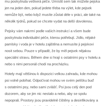
mu poskytnuta veškerá péče. Umístit sem tak můžete pejska
jen na jeden den, pokud jedete třeba na výlet, kde pejsek
nemůže být, nebo když musíte zůstat déle v práci, ale také na
několik týdnů, pokud se chcete vydat na delší dovolenou.
Pejsky vám nakrmí podle vašich instrukcí a všem bude
poskytnuta individuální péče, kterou potřebují. Jídlo, nějaké
pamlsky i voda je v hotelu zajištěna a nemusíte ji pejskovi
nosit sebou. Pouze v případě, že by měl pejsek nějakou
speciální stravu. Během dne si hrají s ostatními psy v hotelu a
nebo s nimi personál chodí na procházku.
Hotely mají většinou k dispozici velkou zahradu, kde mohou
psi volně pobíhat. Odpočívat mohou ve svém pelíšku buď
s ostatními psy, nebo sami zvlášť. Psi jsou celý den pod
dozorem, aby se jim nic nestalo a nebo, aby se spolu
nepoprali. Prostory jsou pravidelně čištěny a desinfikovány a