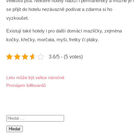
velikosti psa. Některé hotely nabízí i permanentky a možné je i
se přijít do hotelu nezávazně podívat a zdarma si ho
vyzkoušet.
Existují také hotely i pro další domácí mazlíčky, zejména
kočky, křečky, morčata, myši, fretky či ptáky.
3.6/5 - (5 votes)
Navigace
Léto může být velice náročné
Pronájem billboardů
pro
příspěvek
Vyhledávání