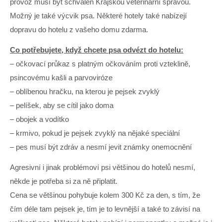
provoz musí být schválen Krajskou veterinární správou.
Možný je také výcvik psa. Některé hotely také nabízejí
dopravu do hotelu z vašeho domu zdarma.
Co potřebujete, když chcete psa odvézt do hotelu:
– očkovací průkaz s platným očkováním proti vzteklině,
psincovému kašli a parvoviróze
– oblíbenou hračku, na kterou je pejsek zvyklý
– pelíšek, aby se cítil jako doma
– obojek a vodítko
– krmivo, pokud je pejsek zvyklý na nějaké speciální
– pes musí být zdráv a nesmí jevit známky onemocnění
Agresivní i jinak problémoví psi většinou do hotelů nesmí,
někde je potřeba si za ně připlatit.
Cena se většinou pohybuje kolem 300 Kč za den, s tím, že
čím déle tam pejsek je, tím je to levnější a také to závisí na