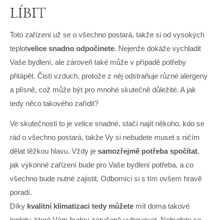
líbit
Toto zařízení už se o všechno postará, takže si od vysokých
teplot
velice snadno odpočinete
. Nejenže dokáže vychladit
Vaše bydlení, ale zároveň také může v případě potřeby
přitápět. Čistí vzduch, protože z něj odstraňuje různé alergeny
a plísně, což může být pro mnohé skutečně důležité. A jak
tedy něco takového zařídit?
Ve skutečnosti to je velice snadné, stačí najít někoho, kdo se
rád o všechno postará, takže Vy si nebudete muset s ničím
dělat těžkou hlavu. Vždy je
samozřejmě potřeba spočítat
,
jak výkonné zařízení bude pro Vaše bydlení potřeba, a co
všechno bude nutné zajistit. Odborníci si s tím ovšem hravě
poradí.
Díky
kvalitní klimatizaci tedy můžete
mít doma takové
teploty, které Vám budou zaručeně vyhovovat. Nebudete se