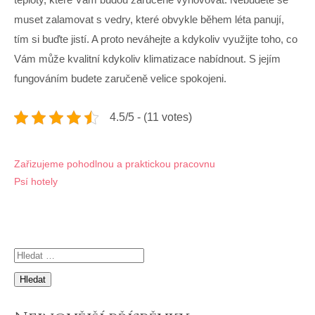
muset zalamovat s vedry, které obvykle během léta panují,
tím si buďte jistí. A proto neváhejte a kdykoliv využijte toho, co
Vám může kvalitní kdykoliv klimatizace nabídnout. S jejím
fungováním budete zaručeně velice spokojeni.
4.5/5 - (11 votes)
Navigace
Zařizujeme pohodlnou a praktickou pracovnu
Psí hotely
pro
příspěvek
Vyhledávání