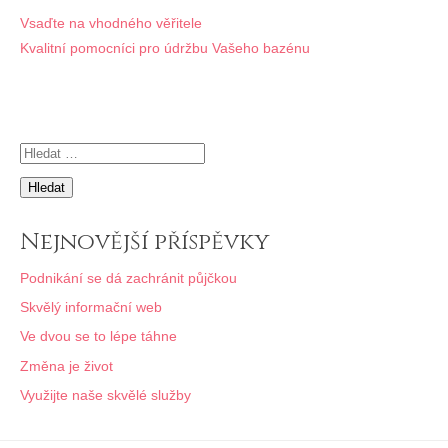
Navigace
Vsaďte na vhodného věřitele
Kvalitní pomocníci pro údržbu Vašeho bazénu
pro
příspěvek
Vyhledávání
Nejnovější příspěvky
Podnikání se dá zachránit půjčkou
Skvělý informační web
Ve dvou se to lépe táhne
Změna je život
Využijte naše skvělé služby