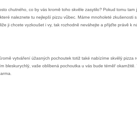
osto chutného, co by vás kromě toho skvěle zasytilo? Pokud tomu tam j
teré naleznete tu nejlepší pizzu vůbec. Máme mnoholeté zkušenosti s 
tliže ji chcete vyzkoušet i vy, tak rozhodně neváhejte a přijďte právě k 
 Kromě vytváření úžasných pochoutek totiž také nabízíme skvělý
pizza 
evším bleskurychlý, vaše oblíbená pochoutka u vás bude téměř okamžitě. V
darma.