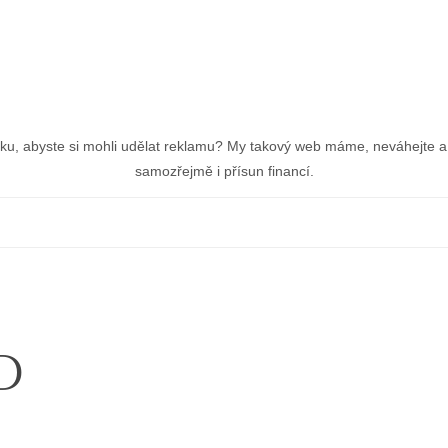
nku, abyste si mohli udělat reklamu? My takový web máme, neváhejte a 
samozřejmě i přísun financí.
d