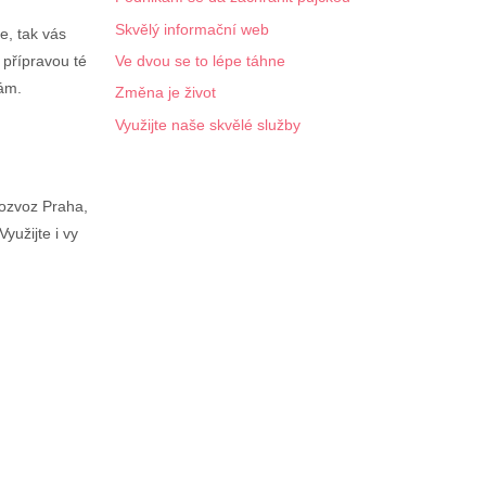
Skvělý informační web
e, tak vás
Ve dvou se to lépe táhne
přípravou té
nám.
Změna je život
Využijte naše skvělé služby
rozvoz Praha
,
yužijte i vy