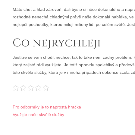
Máte chuť a hlad zároveň, dali byste si něco dokonalého a napr
rozhodně nenechá chladnými právě naše dokonalá nabídka, ve k
nejlepší pochoutky, kterou milují miliony lidí po celém světě. Jes
Co nejrychleji
Jestliže se vám chodit nechce, tak to také není žádný problém.
který zajisté rádi využijete. Je totiž opravdu spolehlivý a před
této skvělé služby, která je v mnoha případech dokonce zcela z
Navigace
Pro odborníky je to naprostá hračka
Využijte naše skvělé služby
pro
příspěvek