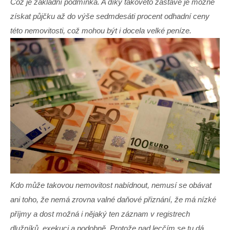
Což je základní podmínka. A díky takovéto zástavě je možné
získat půjčku až do výše sedmdesáti procent odhadní ceny
této nemovitosti, což mohou být i docela velké peníze.
Kdo může takovou nemovitost nabídnout, nemusí se obávat
ani toho, že nemá zrovna valné daňové přiznání, že má nízké
příjmy a dost možná i nějaký ten záznam v registrech
dlužníků, exekuci a podobně. Protože nad lecčím se tu dá