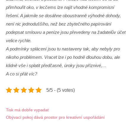
přimhouřit oko, v lecčems lze najít vhodné kompromisní
řešení. A jakmile se dosáhne oboustranně výhodné dohody,
není nic jednoduššího, než bez zbytečného papírování
podepsat smlouvu a peníze jsou převedeny na žadatelův účet
velice rychle.
A podmínky splácení jsou tu nastaveny tak, aby nebyly pro
nikoho problémem. Vracet lze i po hodně dlouhou dobu, ale
klidně vše i splatit předčasně, úroky jsou příznivé,…
A co si přát víc?
5/5 - (5 votes)
Navigace
Tisk má dobře vypadat
Obývací pokoj dává prostor pro kreativní uspořádání
pro
příspěvek