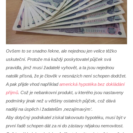
Ovšem to se snadno řekne, ale nejednou jen velice těžko
uskuteční. Protože má každý poskytovatel půjček svá
pravidla, jimž musí žadatelé vyhovět, a ta jsou nejednou
natolik přísná, že je člověk v nesnázích není schopen dodržet.
A pak přijde vhod například
americká hypotéka bez dokládání
příjmů
. Což je nebankovní produkt, u kterého jsou nastaveny
podmínky jinak než u většiny ostatních půjček, což dává
naději na úspěch i žadatelům ‚nezajímavým‘.
Aby dotyčný podnikatel získal takovouto hypotéku, musí být v
první řadě schopen dát za ni do zástavy nějakou nemovitost.