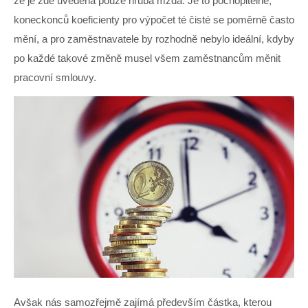
že je zde uvedena pouze hrubá mzda. Je to pochopitelné,
koneckonců koeficienty pro výpočet té čisté se poměrně často
mění, a pro zaměstnavatele by rozhodně nebylo ideální, kdyby
po každé takové změně musel všem zaměstnancům měnit
pracovní smlouvy.
Avšak nás samozřejmě zajímá především částka,
kterou