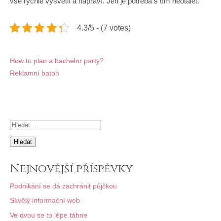
vše rychle vysvětlí a napraví. Jen je potřeba s tím neotálet.
4.3/5 - (7 votes)
Navigace
How to plan a bachelor party?
Reklamní batoh
pro
příspěvek
Vyhledávání
Nejnovější příspěvky
Podnikání se dá zachránit půjčkou
Skvělý informační web
Ve dvou se to lépe táhne