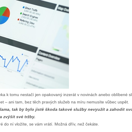
aleka k tomu nestačí jen opakovaný inzerát v novinách anebo oblíbené s
net – ani tam, bez těch pravých služeb na míru nemusíte vůbec uspět.
lama, tak by bylo jistě škoda takové služby nevyužít a zahodit sv
 zvýšit své tržby.
é do ní vložíte, se vám vrátí. Možná dřív, než čekáte.