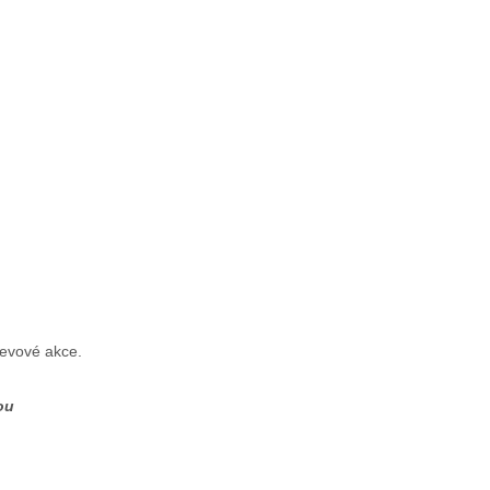
levové akce.
ou