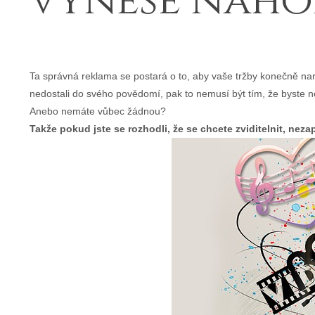
vynese naho
Ta správná reklama se postará o to, aby vaše tržby konečně naros
nedostali do svého povědomí, pak to nemusí být tím, že byste ne
Anebo nemáte vůbec žádnou?
Takže pokud jste se rozhodli, že se chcete zviditelnit, nez