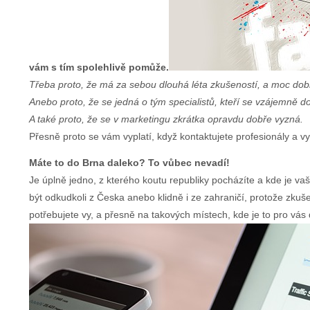
vám s tím spolehlivě pomůže.
Třeba proto, že má za sebou dlouhá léta zkušeností, a moc dobře 
Anebo proto, že se jedná o tým specialistů, kteří se vzájemně do
A také proto, že se v marketingu zkrátka opravdu dobře vyzná.
Přesně proto se vám vyplatí, když kontaktujete profesionály a vy
Máte to do Brna daleko? To vůbec nevadí!
Je úplně jedno, z kterého koutu republiky pocházíte a kde je vaš
být odkudkoli z Česka anebo klidně i ze zahraničí, protože zkušen
potřebujete vy, a přesně na takových místech, kde je to pro vás 