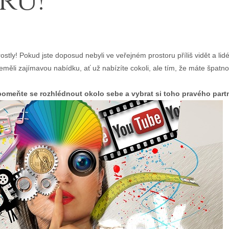
ru!
tly! Pokud jste doposud nebyli ve veřejném prostoru příliš vidět a lid
měli zajímavou nabídku, ať už nabízíte cokoli, ale tím, že máte špatn
apomeňte se rozhlédnout okolo sebe a vybrat si toho pravého partn