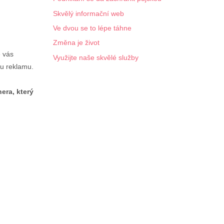
Skvělý informační web
Ve dvou se to lépe táhne
Změna je život
é vás
Využijte naše skvělé služby
ou reklamu.
era, který