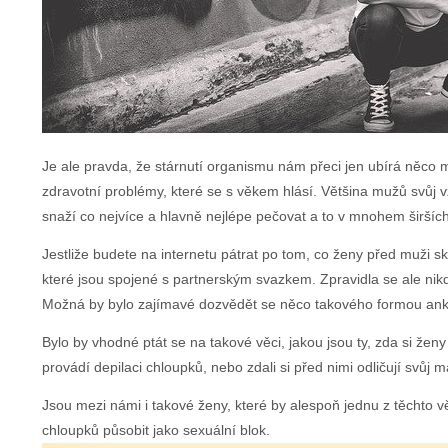
Je ale pravda, že stárnutí organismu nám přeci jen ubírá něco 
zdravotní problémy, které se s věkem hlásí. Většina mužů svůj vz
snaží co nejvíce a hlavně nejlépe pečovat a to v mnohem širšíc
Jestliže budete na internetu pátrat po tom, co ženy před muži skr
které jsou spojené s partnerským svazkem. Zpravidla se ale nikd
Možná by bylo zajímavé dozvědět se něco takového formou ank
Bylo by vhodné ptát se na takové věci, jakou jsou ty, zda si žen
provádí depilaci chloupků, nebo zdali si před nimi odličují svůj 
Jsou mezi námi i takové ženy, které by alespoň jednu z těchto vě
chloupků působit jako sexuální blok.