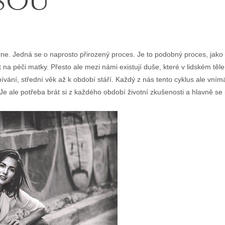
sou
rne. Jedná se o naprosto přirozený proces. Je to podobný proces, jako
na péči matky. Přesto ale mezi námi existují duše, které v lidském těle
pívání, střední věk až k období stáří. Každý z nás tento cyklus ale vnímá
. Je ale potřeba brát si z každého období životní zkušenosti a hlavně se