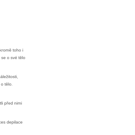
kromě toho i
 se o své tělo
ležitosti,
o tělo.
li před nimi
ces depilace