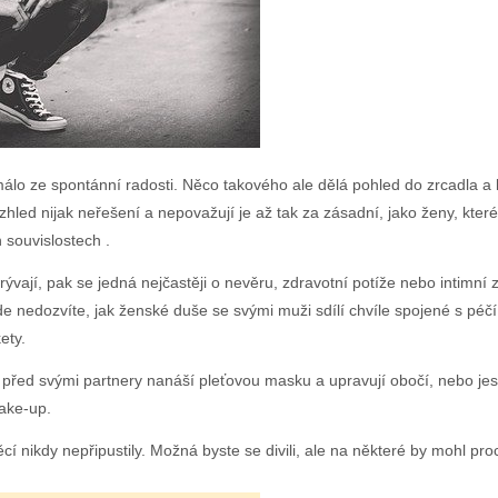
málo ze spontánní radosti. Něco takového ale dělá pohled do zrcadla a 
hled nijak neřešení a nepovažují je až tak za zásadní, jako ženy, které
h souvislostech
.
ývají, pak se jedná nejčastěji o nevěru, zdravotní potíže nebo intimní zá
e nedozvíte, jak ženské duše se svými muži sdílí chvíle spojené s péčí 
ety.
y před svými partnery nanáší pleťovou masku a upravují obočí, nebo jest
make-up.
cí nikdy nepřipustily. Možná byste se divili, ale na některé by mohl pro