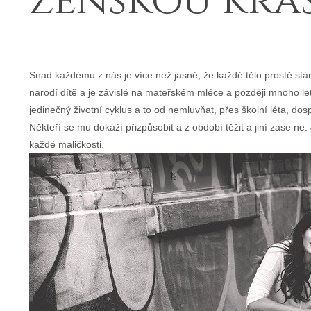
ženskou krá
Snad každému z nás je více než jasné, že každé tělo prostě stá
narodí dítě a je závislé na mateřském mléce a později mnoho let 
jedinečný životní cyklus a to od nemluvňat, přes školní léta, dos
Někteří se mu dokáží přizpůsobit a z období těžit a jiní zase ne
každé maličkosti.