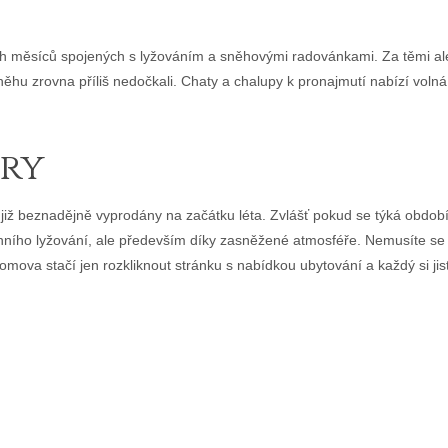
ních měsíců spojených s lyžováním a sněhovými radovánkami. Za těmi a
něhu zrovna příliš nedočkali.
Chaty a chalupy k pronajmutí
nabízí volná
ory
 již beznadějně vyprodány na začátku léta. Zvlášť pokud se týká obdob
nního lyžování, ale především díky zasněžené atmosféře. Nemusíte se 
omova stačí jen rozkliknout stránku s nabídkou ubytování a každý si jist