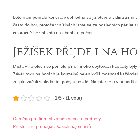
Léto nám pomalu končí a v dohlednu se již otevírá vidina zim
často do hor, protože v nížinách jsme se za posledních pár let s
celoročně bez ohledu na období a počasí.
Ježíšek přijde i na h
Místa v hotelech se pomalu plní, mnohé ubytovací kapacity byly
Závěr roku na horách je kouzelný nejen kvůli možnosti každode
že jste začali s hledáním pobytu pozdě. Na internetu v pohodlí d
1/5 - (1 vote)
Navigace
Odměna pro firemní zaměstnance a partnery
Prostor pro propagaci Vašich nájemníků
pro