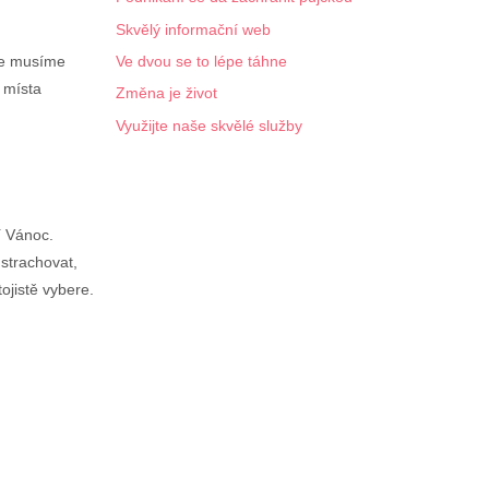
Skvělý informační web
Ve dvou se to lépe táhne
le musíme
 místa
Změna je život
Využijte naše skvělé služby
í Vánoc.
strachovat,
ojistě vybere.