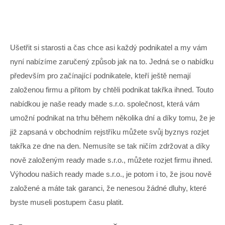
Ušetřit si starosti a čas chce asi každý podnikatel a my vám
nyní nabízíme zaručený způsob jak na to. Jedná se o nabídku
především pro začínající podnikatele, kteří ještě nemají
založenou firmu a přitom by chtěli podnikat takřka ihned. Touto
nabídkou je naše ready made s.r.o. společnost, která vám
umožní podnikat na trhu během několika dní a díky tomu, že je
již zapsaná v obchodním rejstříku můžete svůj byznys rozjet
takřka ze dne na den. Nemusíte se tak ničím zdržovat a díky
nově založeným
ready made s.r.o.
, můžete rozjet firmu ihned.
Výhodou našich ready made s.r.o., je potom i to, že jsou nově
založené a máte tak garanci, že nenesou žádné dluhy, které
byste museli postupem času platit.