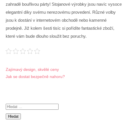
zahradě bouřlivou párty! Stojanové výrobky jsou navíc vysoce
elegantní díky svému nerezovému provedení. Různé volby
jsou k dostání v internetovém obchodě nebo kamenné
prodejně. Již kolem šesti tisíc si pořídíte fantastické zboží,
které vám bude dlouho sloužit bez poruchy.
Navigace
Zajímavý design, skvělé ceny
Jak se dostat bezpečně nahoru?
pro
příspěvek
Vyhledávání