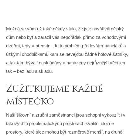
Možná se vám už také někdy stalo, že jste navštívili nějaký
dům nebo byt a zarazil vás nepořádek přímo za vchodovými
dveřmi, tedy v předsíni. Je to problém především paneláků s
úzkými chodbičkami, kam se nevejdou žádné hotové šatníky,
a tak tam bývají naskládány a naházeny nejrůznější věci jen
tak – bez ladu a skladu.
Zužitkujeme každé
místečko
Naši šikovní a zruční zaměstnanci jsou schopni vykouzlit i v
takovýchto problematických prostorách kvalitní úložné
prostory, které sice mohou být rozměrově menší, na druhé