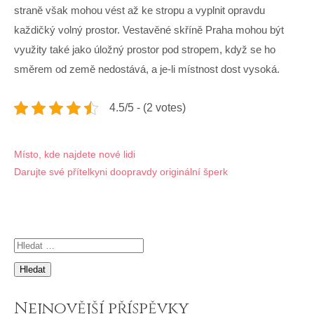
straně však mohou vést až ke stropu a vyplnit opravdu
každičký volný prostor.
Vestavěné skříně Praha
mohou být
využity také jako úložný prostor pod stropem, když se ho
směrem od země nedostává, a je-li místnost dost vysoká.
4.5/5 - (2 votes)
Navigace
Místo, kde najdete nové lidi
Darujte své přítelkyni doopravdy originální šperk
pro
příspěvek
Vyhledávání
Nejnovější příspěvky