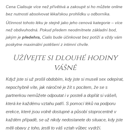
Cena Cialisu
je více než přívětivá a zakoupit si ho můžete online
bez nutnosti absolvovat lékařskou prohlídku u odborníka.
Účinnost tohoto léku je stejně jako jeho cenová kategorie – více
než obdivuhodná. Pokud předem neodmítnete základní bod,
jakým je
předehra,
Cialis bude účinkovat bez potíží a vždy vám
poskytne maximální potěšení z intimní chvíle.
Užívejte si dlouhé hodiny
vášně
Když jste si už prošli obdobím, kdy jste si museli sex odepírat,
nepochybně víte, jak náročné je žít s pocitem, že se s
partnerkou nemůžete odpoutat i v posteli a dopřát si vášeň,
která ke každému vztahu patří. S pomocí léků na podporu
erekce, které jsou volně dostupné a působí stoprocentně v
každém případě, se už nikdy nedostanete do situace, kdy jste
měli obavy z toho, jestli to váš vztah vůbec vydrží.