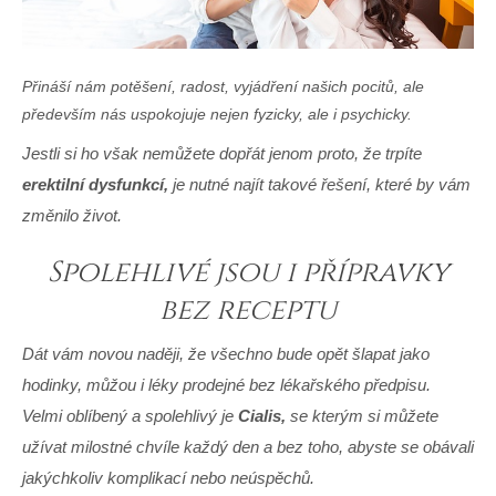
Přináší nám potěšení, radost, vyjádření našich pocitů, ale
především nás uspokojuje nejen fyzicky, ale i psychicky.
Jestli si ho však nemůžete dopřát jenom proto, že trpíte
erektilní dysfunkcí,
je nutné najít takové řešení, které by vám
změnilo život.
Spolehlivé jsou i přípravky
bez receptu
Dát vám novou naději, že všechno bude opět šlapat jako
hodinky, můžou i léky prodejné bez lékařského předpisu.
Velmi oblíbený a spolehlivý je
Cialis,
se kterým si můžete
užívat milostné chvíle každý den a bez toho, abyste se obávali
jakýchkoliv komplikací nebo neúspěchů.