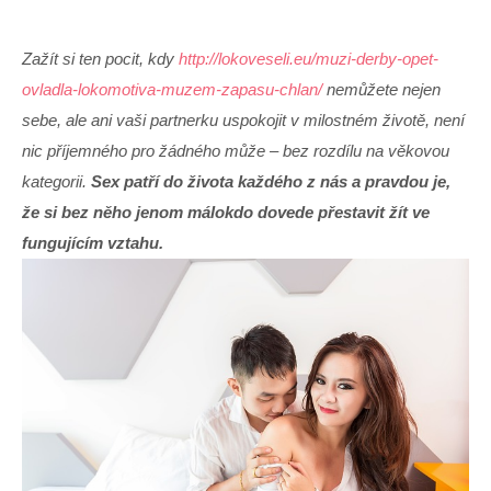
Zažít si ten pocit, kdy
http://lokoveseli.eu/muzi-derby-opet-
ovladla-lokomotiva-muzem-zapasu-chlan/
nemůžete nejen
sebe, ale ani vaši partnerku uspokojit v milostném životě, není
nic příjemného pro žádného může – bez rozdílu na věkovou
kategorii.
Sex patří do života každého z nás a pravdou je,
že si bez něho jenom málokdo dovede přestavit žít ve
fungujícím vztahu.