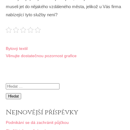
museli jet do nějakého vzdáleného města, jelikož u Vás firma
nabízející tyto služby není?
Navigace
Bytový textil
Věnujte dostatečnou pozornost grafice
pro
příspěvek
Vyhledávání
Nejnovější příspěvky
Podnikání se dá zachránit půjčkou