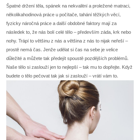
Špatné držení těla, spánek na nekvalitní a proležené matraci,
několikahodinová práce u počítače, tahání těžkých věcí,
fyzicky náročná práce a další obdobné faktory mají za
následek
to,
že nás bolí
celé tělo
– především záda, krk nebo
nohy. Trápí to většinu z nás a většina z nás to nijak neřeší –
prostě nemá čas. Jenže udělat si čas na sebe je velice
důležité a můžete tak předejít spoustě pozdějších problémů.
Naše tělo si zaslouží jen to nejlepší – tak mu to dopřejte. Když
budete o tělo pečovat tak jak si zaslouží – vrátí vám to.