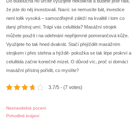
Do budoucna ho určitě využijete několikrát a budete jistě rádi,
že jste do něj investovali. Navíc se nemusíte bát, investice
není tolik vysoká – samozdřejmě záleží na kvalitě i tom co
daný přístroj umí. Trápí vás celulitida? Masážní strojek
můžete použít i na odehnání nepříjemné pomerančová kůže.
Využijete ho tak hned dvakrát. Stačí přejíždět masážním
strojkem i přes stehna a hýždě- pokožka se tak lépe prokrví a
celulitida začne konečně mizet. O důvod víc, proč si domácí
masážní přístroj pořídit, co myslíte?
3.7/5 - (7 votes)
Navigace
Nesnesitelné pocení
Pohodlné krájení
pro
příspěvek