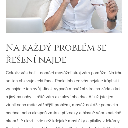
Na každý problém se
řešení najde
Cokoliv vás bolí – domácí masážní stroj vám pomůže. Na trhu
se jich objevuje celá řada. Podle toho co vás nejvíce trápí si i
vy najdete ten svůj
. Jinak vypadá masážní stroj na záda a krk
a jiný na nohy. Určitě vám ale uleví oba dva. Ať už jste jen
ztuhlí nebo máte vážnější problém, masáž dokáže pomoci a
odehnat nebo alespoň zmírnit příznaky a hlavně vám znatelně
okamžitě uleví – víc než kdejaké mastičky a pilulky z lékárny.